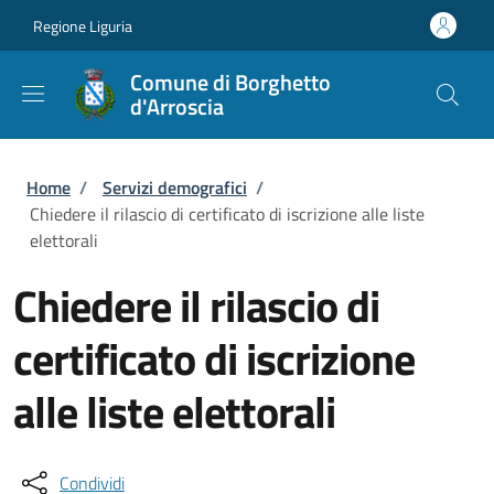
Salta al contenuto principale
Skip to footer content
Regione Liguria
Comune di Borghetto
d'Arroscia
Briciole di pane
Home
/
Servizi demografici
/
Chiedere il rilascio di certificato di iscrizione alle liste
elettorali
Chiedere il rilascio di
certificato di iscrizione
alle liste elettorali
Condividi