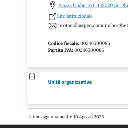
Piazza Umberto I, 3 18020 Borghe
Sito Istituzionale
protocollo@pec.comune.borghett
Codice fiscale:
00246500086
Partita IVA:
00246500086
Unità organizzative
Ultimo aggiornamento: 10 Agosto 2023