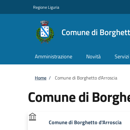
Salta al contenuto principale
Skip to footer content
Regione Liguria
Comune di Borghett
Amministrazione
Novità
Servizi
Briciole di pane
Home
/
Comune di Borghetto d'Arroscia
Comune di Borghe
Comune di Borghetto d'Arroscia