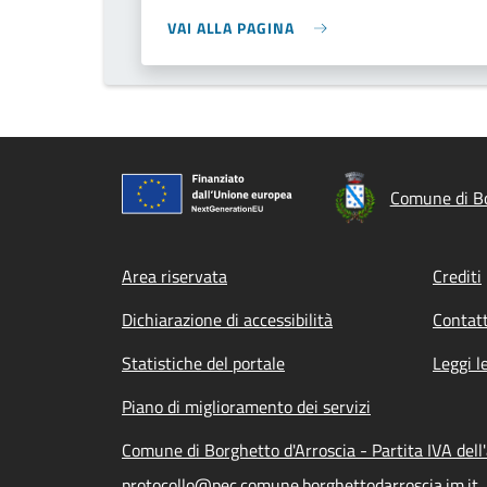
VAI ALLA PAGINA
Comune di Bo
Footer menu
Area riservata
Crediti
Dichiarazione di accessibilità
Contatt
Statistiche del portale
Leggi l
Piano di miglioramento dei servizi
Comune di Borghetto d'Arroscia - Partita IVA de
protocollo@pec.comune.borghettodarroscia.im.it