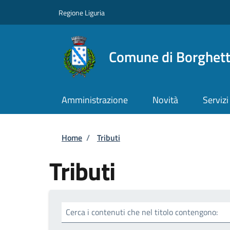
Salta al contenuto principale
Skip to footer content
Regione Liguria
Comune di Borghett
Amministrazione
Novità
Servizi
Briciole di pane
Home
/
Tributi
Tributi
Cerca i contenuti che nel titolo contengono: