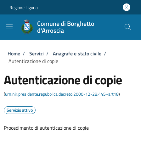
Salta al contenuto principale
Skip to footer content
Regione Liguria
Comune di Borghetto
d'Arroscia
Briciole di pane
Home
/
Servizi
/
Anagrafe e stato civile
/
Autenticazione di copie
Autenticazione di copie
(
urn:nir:presidente.repubblica:decreto:2000-12-28;445~art18
)
Servizio attivo
Procedimento di autenticazione di copie