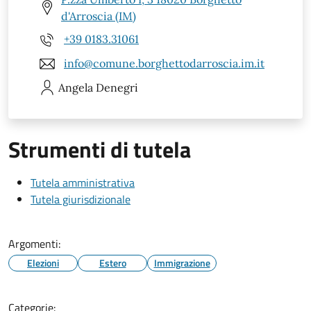
d'Arroscia (IM)
+39 0183.31061
info@comune.borghettodarroscia.im.it
Angela
Denegri
Strumenti di tutela
Tutela amministrativa
Tutela giurisdizionale
Argomenti:
Elezioni
Estero
Immigrazione
Categorie: