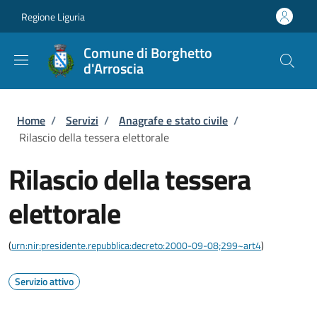
Salta al contenuto principale
Skip to footer content
Regione Liguria
Comune di Borghetto
d'Arroscia
Briciole di pane
Home
/
Servizi
/
Anagrafe e stato civile
/
Rilascio della tessera elettorale
Rilascio della tessera
elettorale
(
urn:nir:presidente.repubblica:decreto:2000-09-08;299~art4
)
Servizio attivo