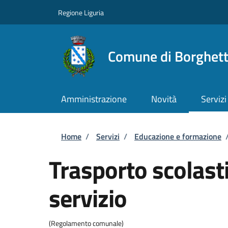
Salta al contenuto principale
Skip to footer content
Regione Liguria
Comune di Borghett
Amministrazione
Novità
Servizi
Briciole di pane
Home
/
Servizi
/
Educazione e formazione
Trasporto scolasti
servizio
(Regolamento comunale)