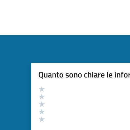
Quanto sono chiare le info
Valutazione
Valuta 5 stelle su 5
Valuta 4 stelle su 5
Valuta 3 stelle su 5
Valuta 2 stelle su 5
Valuta 1 stelle su 5