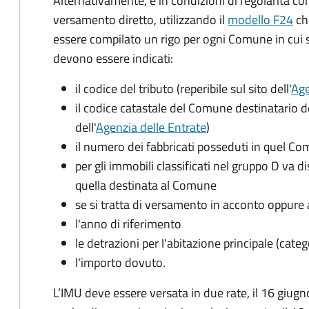
Alternativamente, e in condizioni di regolarità co
versamento diretto, utilizzando il
modello F24
ch
essere compilato un rigo per ogni Comune in cui 
devono essere indicati:
il codice del tributo
(reperibile sul sito dell'
Age
il codice catastale del Comune
destinatario d
dell'
Agenzia delle Entrate
)
il numero dei fabbricati posseduti in quel C
per gli immobili classificati nel gruppo D va d
quella destinata al Comune
se si tratta di versamento in acconto oppure 
l'anno di riferimento
le detrazioni per l'abitazione principale (cate
l'importo dovuto.
L’IMU deve essere versata in due rate, il 16 giugn