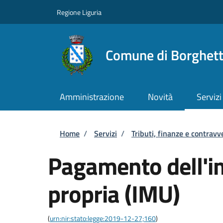
Salta al contenuto principale
Skip to footer content
Regione Liguria
Comune di Borghett
Amministrazione
Novità
Servizi
Briciole di pane
Home
/
Servizi
/
Tributi, finanze e contravv
Pagamento dell'i
propria (IMU)
(
urn:nir:stato:legge:2019-12-27;160
)