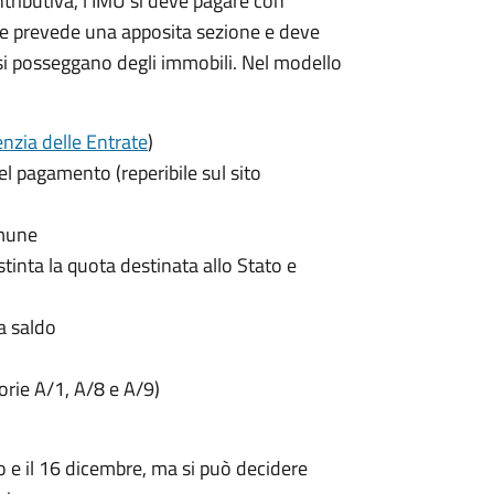
ntributiva, l'IMU si deve pagare
con
e prevede una apposita sezione e deve
si posseggano degli immobili. Nel modello
nzia delle Entrate
)
el pagamento (reperibile sul sito
omune
istinta la quota destinata allo Stato e
a saldo
gorie A/1, A/8 e A/9)
o e il 16 dicembre
, ma si può decidere