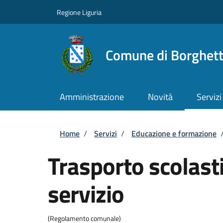
Salta al contenuto principale
Skip to footer content
Regione Liguria
Comune di Borghett
Amministrazione
Novità
Servizi
Briciole di pane
Home
/
Servizi
/
Educazione e formazione
Trasporto scolasti
servizio
(Regolamento comunale)