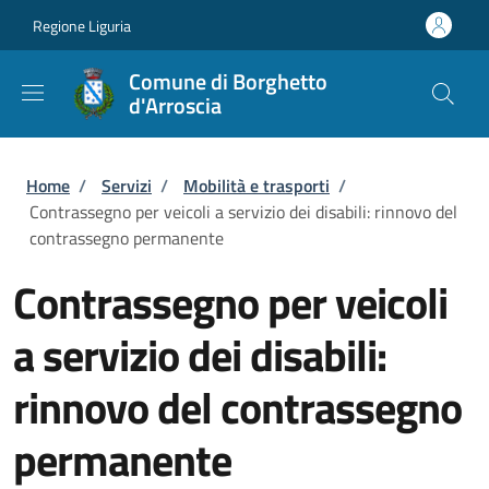
Salta al contenuto principale
Skip to footer content
Regione Liguria
Comune di Borghetto
d'Arroscia
Briciole di pane
Home
/
Servizi
/
Mobilità e trasporti
/
Contrassegno per veicoli a servizio dei disabili: rinnovo del
contrassegno permanente
Contrassegno per veicoli
a servizio dei disabili:
rinnovo del contrassegno
permanente