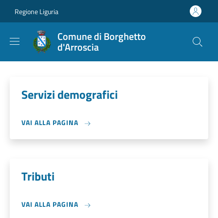
Salta al contenuto principale
Skip to footer content
Regione Liguria
Comune di Borghetto
d'Arroscia
Servizi demografici
VAI ALLA PAGINA
Tributi
VAI ALLA PAGINA